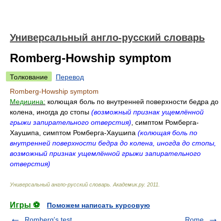
Универсальный англо-русский словарь
Romberg-Howship symptom
Толкование
Перевод
Romberg-Howship symptom
Медицина:
колющая боль по внутренней поверхности бедра до
колена, иногда до стопы
(возможный признак ущемлённой
грыжи запирательного отверстия)
, симптом Ромберга-
Хаушипа, симптом Ромберга-Хаушипа
(колющая боль по
внутренней поверхности бедра до колена, иногда до стопы,
возможный признак ущемлённой грыжи запирательного
отверстия)
Универсальный англо-русский словарь
.
Академик.ру
.
2011
.
Игры ⚽
Поможем написать курсовую
Romberg's test
Rome